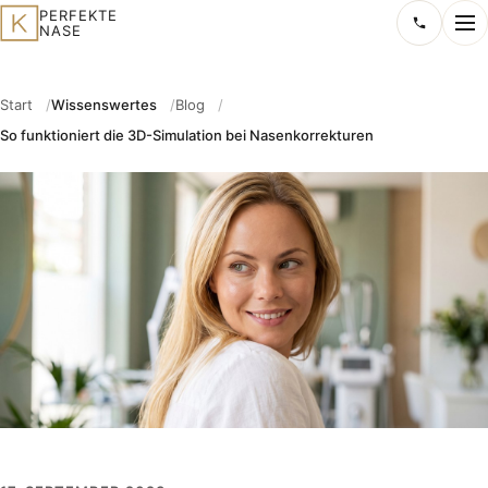
PERFEKTE
NASE
Ablauf
Start
Wissenswertes
Blog
So funktioniert die 3D-Simulation bei Nasenkorrekturen
Vorteile
Nasenkorrektur
Übersicht
3D Simulation
Operationsmethoden
Vorher-Nachher
Nasenspitzenkorrektur
Wissenswertes
Nasenflügelkorrektur
Nasenhöckerkorrektur
Blog
Kosten
Schiefnase
FAQ