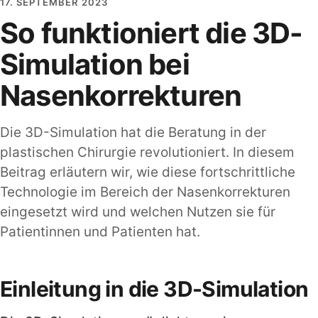
17. SEPTEMBER 2023
Über uns
Nasenverkleinerung
Tag der OP
So funktioniert die 3D-
Über uns
Sattelnase / Nasenaufbau
Nasenfunktion
Kontakt
Simulation bei
Univ.-Doz. Dr. Rafic Kuzbari
Funktionelle Korrektur
Case Studies
Nasenkorrekturen
Dr. Christoph Grill
Funktionell-ästhetisch
Was Patienten sagen
DDr. Jessica Wittmann
Die 3D-Simulation hat die Beratung in der
Wiederherstellend
plastischen Chirurgie revolutioniert. In diesem
Mehrfach-OPs
Beitrag erläutern wir, wie diese fortschrittliche
Technologie im Bereich der Nasenkorrekturen
eingesetzt wird und welchen Nutzen sie für
Patientinnen und Patienten hat.
Einleitung in die 3D-Simulation